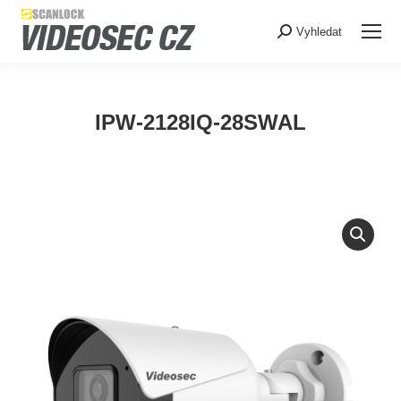
Search:
Vyhledat
IPW-2128IQ-28SWAL
You are here: