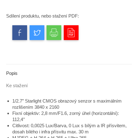
Sdílení produktu, nebo stažení PDF:
Popis
Ke stažení
1/2.7″ Starlight CMOS obrazový senzor s maximálním
rozlišením 3840 x 2160
Fixní objektiv: 2,8 mm/F1.6, zorný úhel (horizontální):
112,4°
Citlivost: 0,0025 Lux/Barva, 0 Lux s bílým a IR přísvitem,
dosah bílého i infra přísvitu max. 30 m
MJPEG + H.264 + H.265 + Ultra 265