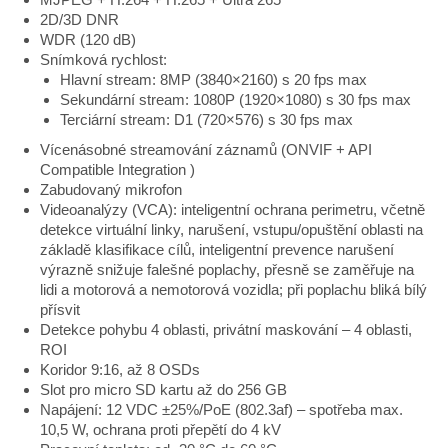
2D/3D DNR
WDR (120 dB)
Snímková rychlost:
Hlavní stream: 8MP (3840×2160) s 20 fps max
Sekundární stream: 1080P (1920×1080) s 30 fps max
Terciární stream: D1 (720×576) s 30 fps max
Vícenásobné streamování záznamů (ONVIF + API
Compatible Integration )
Zabudovaný mikrofon
Videoanalýzy (VCA): inteligentní ochrana perimetru, včetně
detekce virtuální linky, narušení, vstupu/opuštění oblasti na
základě klasifikace cílů, inteligentní prevence narušení
výrazně snižuje falešné poplachy, přesně se zaměřuje na
lidi a motorová a nemotorová vozidla; při poplachu bliká bílý
přísvit
Detekce pohybu 4 oblasti, privátní maskování – 4 oblasti,
ROI
Koridor 9:16, až 8 OSDs
Slot pro micro SD kartu až do 256 GB
Napájení: 12 VDC ±25%/PoE (802.3af) – spotřeba max.
10,5 W, ochrana proti přepětí do 4 kV