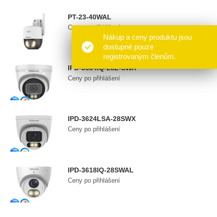
PT-23-40WAL
Ceny po přihlášení
Nákup a ceny produktu jsou
Want a discount? Become a
dostupné pouze
member!
registrovaným členům.
IPD-3634IQ-28Z-SWA
Ceny po přihlášení
IPD-3624LSA-28SWX
Ceny po přihlášení
IPD-3618IQ-28SWAL
Ceny po přihlášení