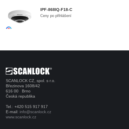
IPF-868IQ-F18-C
Ceny po přihlášení
SCANLOCK CZ, spol. s r.o.
Březinova 1608/42
616 00 Brno
Česká republika
Tel.: +420 515 917 917
E-mail:
info@scanlock.cz
www.scanlock.cz